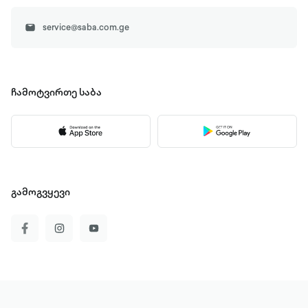
service@saba.com.ge
ჩამოტვირთე
საბა
გამოგვყევი