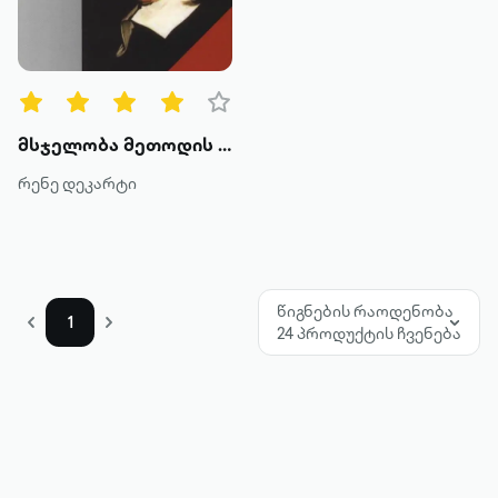
წიგნის ტიპები
ყველა
ტექსტური
მსჯელობა მეთოდის შესახებ. მეტაფიზიკური მედიტაციები
ხმოვანი
რენე დეკარტი
კატეგორია
მოთხრობა
წიგნების რაოდენობა
1
24 პროდუქტის ჩვენება
რომანი
პოეზია
დოკუმენტური პროზა
კრიტიკა