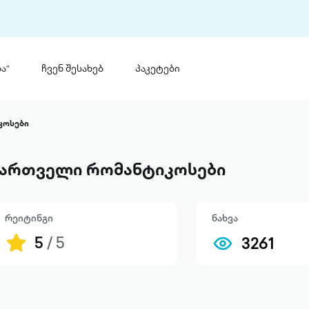
ა“
ჩვენ შესახებ
პაკეტები
თინ
 პრემია „საბა“
კოსები
თინეთ
მობილ
ტორია
ართველი რომანტიკოსები
ანაცხადი
რეიტინგი
ნახვა
5
/ 5
3261