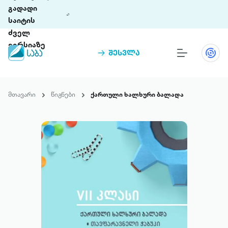
გადადი
საიტის
ძველ
ვერსიაზე
შესვლა
წიგნები
თინეთი
მთავარი
წიგნები
ქართული ხალხური ბალადა
თინეთი 9 ციფრულ პლატფორმასა და 5
პრემია „საბა“
მობილურ აპლიკაციას აერთიანებს.
ჩვენ შესახებ
პაკეტები