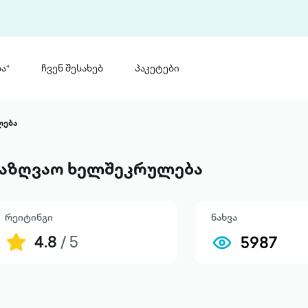
ა“
ჩვენ შესახებ
პაკეტები
თინ
 პრემია „საბა“
ლება
თინეთ
მობილ
ტორია
აზღვაო ხელშეკრულება
ანაცხადი
რეიტინგი
ნახვა
4.8
/ 5
5987