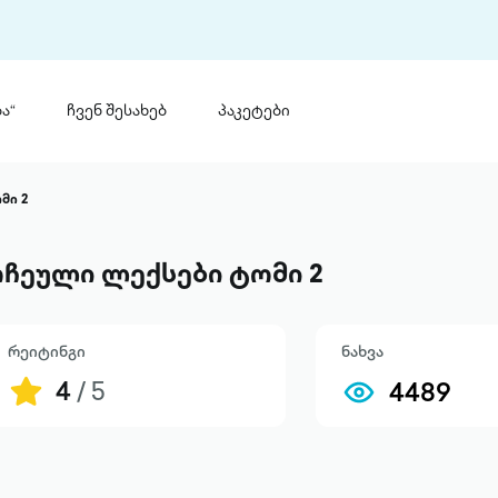
ა“
ჩვენ შესახებ
პაკეტები
თინ
 პრემია „საბა“
მი 2
თინეთ
მობილ
ტორია
ჩეული ლექსები ტომი 2
ანაცხადი
რეიტინგი
ნახვა
4
/ 5
4489