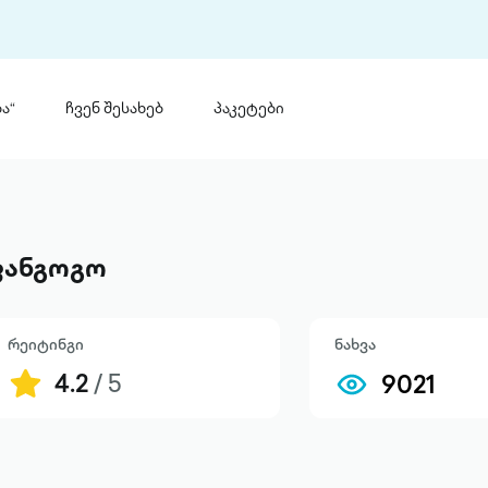
ა“
ჩვენ შესახებ
პაკეტები
თინ
 პრემია „საბა“
თინეთ
მობილ
ტორია
ფანგოგო
ანაცხადი
რეიტინგი
ნახვა
4.2
/ 5
9021