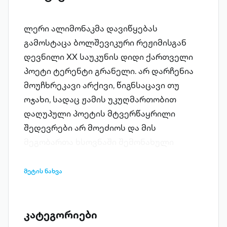
ლერი ალიმონაკმა დავიწყებას
გამოსტაცა ბოლშევიკური რეჟიმისგან
დევნილი XX საუკუნის დიდი ქართველი
პოეტი ტერენტი გრანელი. არ დარჩენია
მოუჩხრეკავი არქივი, წიგნსაცავი თუ
ოჯახი, სადაც ჟამის უკუღმართობით
დაღუპული პოეტის მტვერწაყრილი
შედევრები არ მოეძიოს და მის
მეგობართა ხსოვნაში შემონახული
მოგონებები წიგნებად არ გამოეცეს,
პოეზიის პარნასიდან გაძევებისგან არ
მეტის ნახვა
ეხსნას. ლერი ალიმონაკი რომ არა, ვინ
იცის, იქნებ დღეს გრანელის საფლავიც
ისეთივე საძებარი გაგვხდომოდა,
კატეგორიები