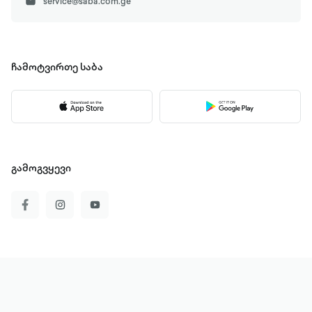
service@saba.com.ge
ჩამოტვირთე
საბა
გამოგვყევი