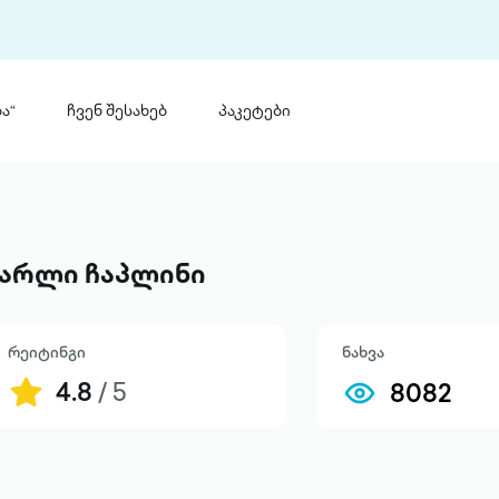
ა“
ჩვენ შესახებ
პაკეტები
თინ
 პრემია „საბა“
თინეთ
მობილ
ტორია
არლი ჩაპლინი
ანაცხადი
რეიტინგი
ნახვა
4.8
/ 5
8082