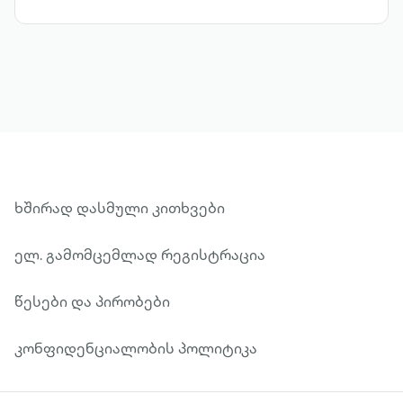
ან სულაც ეწინააღმდეგებიან ერთმანეთს
და ასე ქმნიან ცალკეულ, სრულყოფილ
სიუჟეტებს, რომლებიც ამერიკული
პროვინციის ცხოვრებას გვიხატავენ.
ხშირად დასმული კითხვები
ელ. გამომცემლად რეგისტრაცია
წესები და პირობები
კონფიდენციალობის პოლიტიკა