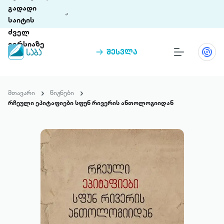
გადადი
საიტის
ძველ
ვერსიაზე
შესვლა
წიგნები
თინეთი
მთავარი
წიგნები
თინეთი 9 ციფრულ პლატფორმასა და 5
რჩეული ეპიტაფიები სფუნ რივერის ანთოლოგიიდან
პრემია „საბა“
მობილურ აპლიკაციას აერთიანებს.
ჩვენ შესახებ
პაკეტები