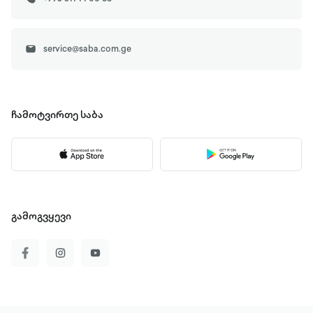
service@saba.com.ge
ჩამოტვირთე
საბა
გამოგვყევი