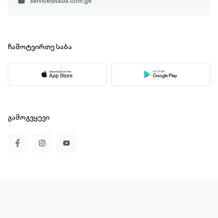
service@saba.com.ge
ჩამოტვირთე
საბა
გამოგვყევი