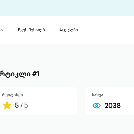
ა“
ჩვენ შესახებ
პაკეტები
თინ
 პრემია „საბა“
თინეთ
მობილ
ტორია
რტიკლი #1
ანაცხადი
რეიტინგი
ნახვა
5
/ 5
2038