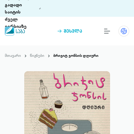
გადადი
საიტის
ძველ
ვერსიაზე
შესვლა
წიგნები
თინეთი
მთავარი
წიგნები
ბრიჯიტ ჯონსის დღიური
თინეთი 9 ციფრულ პლატფორმასა და 5
პრემია „საბა“
მობილურ აპლიკაციას აერთიანებს.
ჩვენ შესახებ
პაკეტები