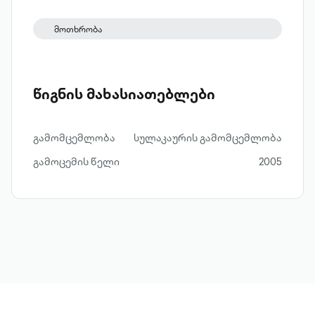
„იანვრის მდინარეში“ შეცურვა შეძლოთ
და ეს პროცესი მოგეწონოთ. /თამარ
მოთხრობა
ბაბუაძე/
წიგნის მახასიათებლები
გამომცემლობა
სულაკაურის გამომცემლობა
გამოცემის წელი
2005