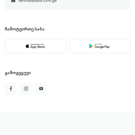
service@saba.com.ge
ჩამოტვირთე
საბა
გამოგვყევი