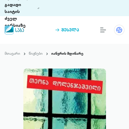
გადადი
საიტის
ძველ
ვერსიაზე
შესვლა
წიგნები
თინეთი
მთავარი
წიგნები
იანვრის მდინარე
თინეთი 9 ციფრულ პლატფორმასა და 5
პრემია „საბა“
მობილურ აპლიკაციას აერთიანებს.
ჩვენ შესახებ
პაკეტები