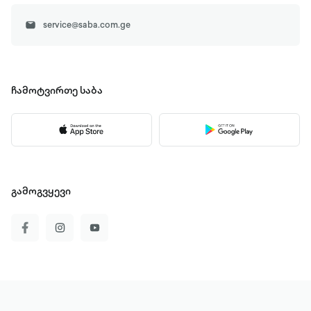
service@saba.com.ge
ჩამოტვირთე
საბა
გამოგვყევი