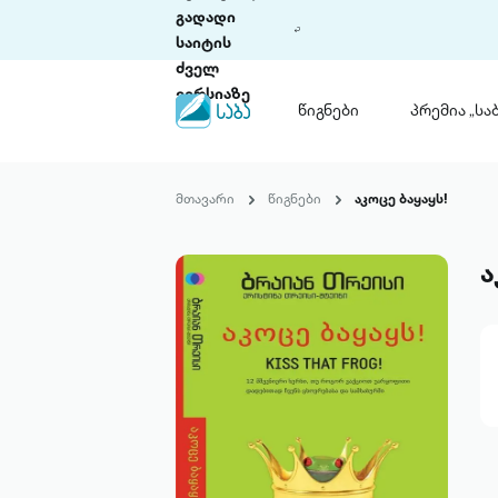
გადადი
საიტის
ძველ
ვერსიაზე
წიგნები
პრემია „საბ
წიგნები
ლიტერატურული
მთავარი
წიგნები
აკოცე ბაყაყს!
პრემია „საბა“
კონკურსის ის
წესდება
ა
საკონკურსო გ
ჩვენ შესახებ
პაკეტები