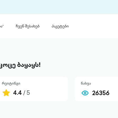
ა“
ჩვენ შესახებ
პაკეტები
თინ
 პრემია „საბა“
თინეთ
მობილ
ტორია
კოცე ბაყაყს!
ანაცხადი
რეიტინგი
ნახვა
4.4
/ 5
26356