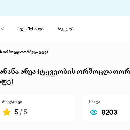
ა“
ჩვენ შესახებ
პაკეტები
თინ
 პრემია „საბა“
ბის ორმოცდათორმეტი დღე)
თინეთ
მობილ
ტორია
ანანა ანუა (ტყვეობის ორმოცდათო
ანაცხადი
ღე)
რეიტინგი
ნახვა
5
/ 5
8203