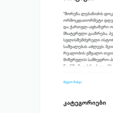
"შორენა ლებანიძის დოკუ
ორმოცდათორმეტი დღე ნ
და ქართულ-აფხაზური ოჯ
მხატვრული გააზრება, პ
სულისშემძვრელი ისტორ
საშუალებას აძლევს, მკ
რეალობის უშუალო თვით
მიწურულის სამხედრო-
წიგნში მოთხრობილ ამბა
მთებში ჩაკარგული პატარ
დრამატული მოვლენები 
მეტის ნახვა
მკითხველი ეცნობა ადა
ეკლესიაში გამოკეტა და
ჯანსაღი ცხოვრებისეულ
კატეგორიები
დაუპირისპირდნენ. დოკუ
გარკვეული მიზეზების გ