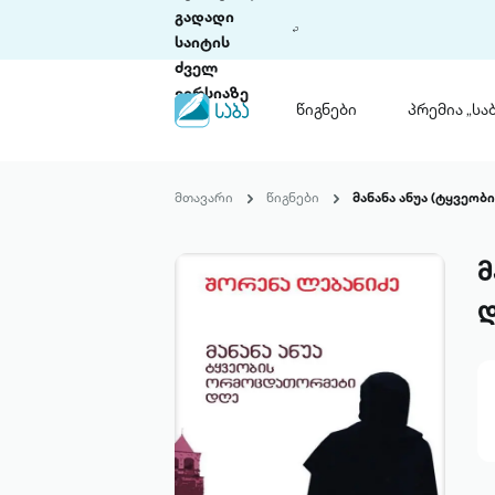
გადადი
საიტის
ძველ
ვერსიაზე
წიგნები
პრემია „საბ
წიგნები
ლიტერატურული
მთავარი
წიგნები
მანანა ანუა (ტყვეო
პრემია „საბა“
კონკურსის ის
წესდება
მ
საკონკურსო გ
ჩვენ შესახებ
დ
პაკეტები