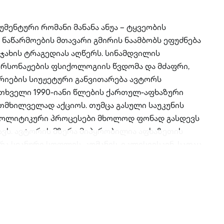
მენტური რომანი მანანა ანუა – ტყვეობის
აწარმოების მთავარი გმირის ნაამბობს ეფუძნება
ახის ტრაგედიას აღწერს. სინამდვილის
ერსონაჟების ფსიქოლოგიის წვდომა და მძაფრი,
იების სიუჟეტური განვითარება ავტორს
ითხველი 1990-იანი წლების ქართულ-აფხაზური
მხილველად აქციოს. თუმცა გასული საუკუნის
პოლიტიკური პროცესები მხოლოდ ფონად გასდევს
ვს. ავტორის მზერა მიპყრობილია აფხაზეთის
ა სვანური სოფლის, კომანის, ეკლესიისკენ, სადაც
შემაძრწუნებელი სისწრაფით ვითარდება.
მიანებს, რომლებიც თავსდატეხილმა უბედურებამ
 რომლებიც ბედისწერის მორიგ გამოწვევებს
ი პოზიციით, მაღალადამიანური თვისებებით
მენტური რომანის რამდენიმე პერსონაჟის ვინაობა,
ამო, შეცვლილია. წიგნი გამოიცა საქართველოს