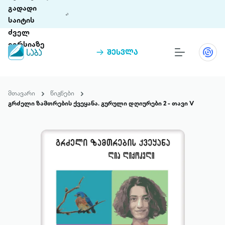
გადადი
საიტის
ძველ
ვერსიაზე
შესვლა
წიგნები
თინეთი
მთავარი
წიგნები
თინეთი 9 ციფრულ პლატფორმასა და 5
გრძელი ზამთრების ქვეყანა. გურული დღიურები 2 - თავი V
პრემია „საბა“
მობილურ აპლიკაციას აერთიანებს.
ჩვენ შესახებ
პაკეტები