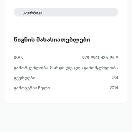
ქართულ ყოფასა და „ტრადიციებზე“.
მიირთვით „ჩაი ერთისთვის“ მარგო
ესეისტიკა
ლესკოსგან და მიხვდებით, რომ
ლიტერატურად ქცეული ნამდვილი
ცხოვრება დაუშაქრავია.
წიგნის მახასიათებლები
ISBN
978-9941-436-94-9
გამომცემლობა
მარგო ლესკოს გამომცემლობა
გვერდები
234
გამოცემის წელი
2014