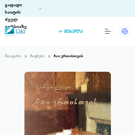
გადადი
საიტის
ძველ
ვერსიაზე
შესვლა
წიგნები
თინეთი
მთავარი
წიგნები
ჩაი ერთისთვის
თინეთი 9 ციფრულ პლატფორმასა და 5
პრემია „საბა“
მობილურ აპლიკაციას აერთიანებს.
ჩვენ შესახებ
პაკეტები