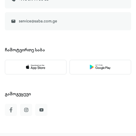
service@saba.com.ge
ჩამოტვირთე
საბა
გამოგვყევი