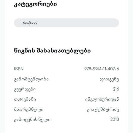
დასტურად არანორმატიული ლექსიკის
კატეგორიები
მოშველიებას გულისხმობს. „ზაფრა და
გულისრევა ლას-ვეგასში“ თომპსონის
რომანი
ყველაზე ცნობილი რომანია. ეს არის
სხვადასხვა ჯურის ნარკოტიკებით -
„ამყვანებით, დამყვანებით,
წიგნის მახასიათებლები
ამჭყივლებლებით, ამგდებ-
დამგდებლებითა თუ მასხარების მთელი
გროვით“ გაბრუებული მთავარი გმირის -
ISBN
978-9941-11-407-6
რაულ დიუკისა და მისი ადვოკატის ლას-
გამომცემლობა
დიოგენე
ვეგასში, ამერიკული ოცნების საძიებლად
გვერდები
216
გამგზავრების ამბავი.
თარგმანი
ინგლისურიდან
მთარგმნელი
გია ჭუმბურიძე
გამოცემის წელი
2013