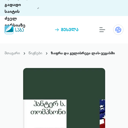
გადადი
საიტის
ძველ
ვერსიაზე
შესვლა
წიგნები
თინეთი
მთავარი
წიგნები
ზაფრა და გულისრევა ლას-ვეგასში
თინეთი 9 ციფრულ პლატფორმასა და 5
პრემია „საბა“
მობილურ აპლიკაციას აერთიანებს.
ჩვენ შესახებ
პაკეტები