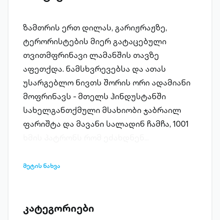
ზამთრის ერთ დილას, გარიჟრაჟზე,
ტერორისტების მიერ გატაცებული
თვითმფრინავი ლამანშის თავზე
აფეთქდა. ნამსხვრევებსა და ათას
უსარგებლო ნივთს შორის ორი ადამიანი
მოფრინავს - მთელს ჰინდუსტანში
სახელგანთქმული მსახიობი ჯაბრაილ
ფარიშტა და მავანი სალადინ ჩამჩა, 1001
ხმის პატრონს რომ ეძახდნენ...
ერთმანეთს ებღაუჭებიან, მოფრინავენ,
მოიმღერიან, მერე კი ზღვაში
მეტის ნახვა
ჩაინთხლევიან და, რაღაც სასწაულით
გადარჩენილებს, ტალღები ალბიონის
დათოვლილ სანაპიროზე გამორიყავს.
კატეგორიები