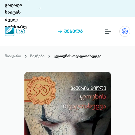
გადადი
საიტის
ძველ
ვერსიაზე
შესვლა
წიგნები
თინეთი
მთავარი
წიგნები
კლოუნის თვალთახედვა
თინეთი 9 ციფრულ პლატფორმასა და 5
პრემია „საბა“
მობილურ აპლიკაციას აერთიანებს.
ჩვენ შესახებ
პაკეტები