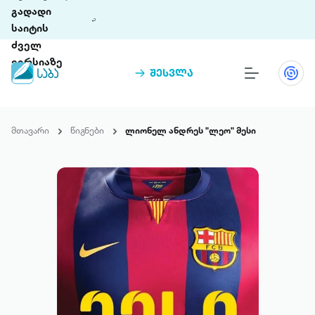
გადადი
საიტის
ძველ
ვერსიაზე
შესვლა
წიგნები
თინეთი
მთავარი
წიგნები
ლიონელ ანდრეს "ლეო" მესი
თინეთი 9 ციფრულ პლატფორმასა და 5
პრემია „საბა“
მობილურ აპლიკაციას აერთიანებს.
ჩვენ შესახებ
პაკეტები