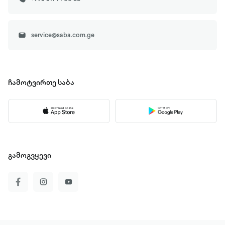
service@saba.com.ge
ჩამოტვირთე
საბა
გამოგვყევი