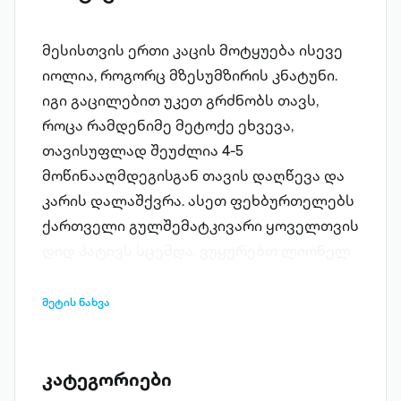
მესისთვის ერთი კაცის მოტყუება ისევე
იოლია, როგორც მზესუმზირის კნატუნი.
იგი გაცილებით უკეთ გრძნობს თავს,
როცა რამდენიმე მეტოქე ეხვევა,
თავისუფლად შეუძლია 4-5
მოწინააღმდეგისგან თავის დაღწევა და
კარის დალაშქვრა. ასეთ ფეხბურთელებს
ქართველი გულშემატკივარი ყოველთვის
დიდ პატივს სცემდა. ვუყურებთ ლიონელ
მესის ჯადოსნურ ოინებს და უფრო
გვიყვარდება ფეხბურთი. მესისებრი
მეტის ნახვა
ნიჭის ფეხბურთელი დედამიწაზე,
შეიძლება, ბევრი დაბადებულა, მაგრამ
ხუთი კაცის მოტყუების შემდეგ თუნდაც
კატეგორიები