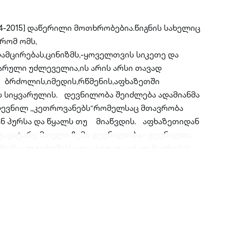
4-2015] დაწერილი მოთხრობებია.წიგნის სახელიც
,რომ ომს,
ამცირებას,ცინიზმს,-ყოველთვის სიკეთე და
არული უძლეველია,ის არის არსი თავად
, ბრძოლის,იმედის,რწმენის,აფხაზეთში
ს სიყვარულის. დევნილობა შეიძლება ადამიანმა
დევნილ ,,კეთროვანებს“რომელსაც მთავრობა
ნ პურსა და წყალს თუ მიაწვდის. აფხაზეთიდან
გავატარე მთელი ჩემი დევნილობა,- დევნილთა
ი,[წყალტუბოში].სადაც სიღატაკეს,დამცირებას,
ა,რომ ხშირ შემთხვევაში შუქი და წყალი სანატრელი
იგონებდი:-,,რა დავაშავეთ ასეთი
დიერად გვექცევიან!“წყალი მხოლოდ დილით
ლო შუქი გრაფიკით,საღამოს საათებში... ჩემი
შემთხვევაში დევნილები არიან,მათი
ნებებით,ისინი ებრძვიან ბოროტებას,