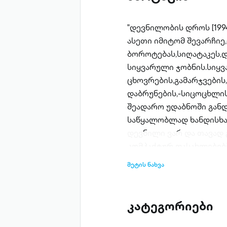
"დევნილობის დროს [199
ასეთი იმიტომ შევარჩიე
ბოროტებას,სიღატაკეს,დ
სიყვარული ჯობნის.სიყვ
ცხოვრების,გამარჯვების
დაბრუნების,-სიცოცხლი
შეადარო უდაბნოში გან
საწყალობლად ხანდისხა
დევნილი ვარ და თავად 
კომპაქტურ დასახლებებშ
ცინიზმს,ისიც ემატებოდ
მეტის ნახვა
გვქონდა.ყოველდილით გა
დევნილებმა,რომ ასე უ
მოდიოდა ერთი საათი,ხო
კატეგორიები
წიგნის გმირები,უმეტეს 
თავგადასავლებით,მოგო