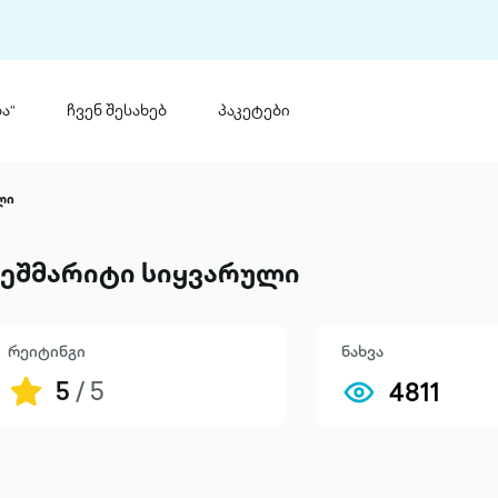
ა“
ჩვენ შესახებ
პაკეტები
თინ
 პრემია „საბა“
ლი
თინეთ
მობილ
ტორია
ეშმარიტი სიყვარული
ანაცხადი
რეიტინგი
ნახვა
5
/ 5
4811