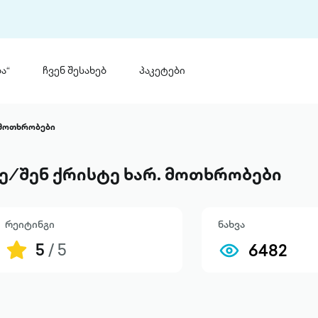
ა“
ჩვენ შესახებ
პაკეტები
თინ
 პრემია „საბა“
. მოთხრობები
თინეთ
მობილ
ტორია
ე ⁄ შენ ქრისტე ხარ. მოთხრობები
ანაცხადი
რეიტინგი
ნახვა
5
/ 5
6482