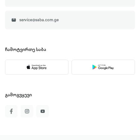
service@saba.com.ge
ჩამოტვირთე
საბა
გამოგვყევი