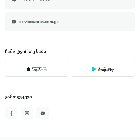
service@saba.com.ge
ჩამოტვირთე
საბა
გამოგვყევი