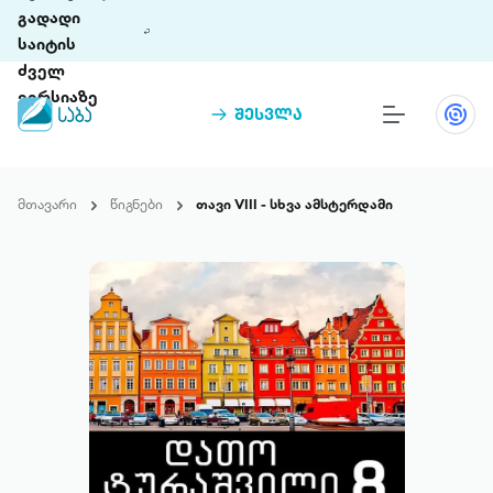
გადადი
საიტის
ძველ
ვერსიაზე
შესვლა
წიგნები
თინეთი
მთავარი
წიგნები
თავი VIII - სხვა ამსტერდამი
თინეთი 9 ციფრულ პლატფორმასა და 5
პრემია „საბა“
მობილურ აპლიკაციას აერთიანებს.
ჩვენ შესახებ
პაკეტები