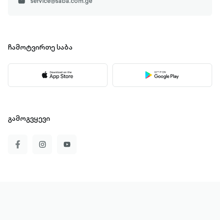
service@saba.com.ge
ჩამოტვირთე
საბა
გამოგვყევი