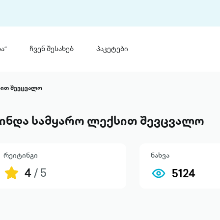
ა“
ჩვენ შესახებ
პაკეტები
თინ
 პრემია „საბა“
სით შევცვალო
თინეთ
მობილ
ტორია
ინდა სამყარო ლექსით შევცვალო
ანაცხადი
რეიტინგი
ნახვა
4
/ 5
5124