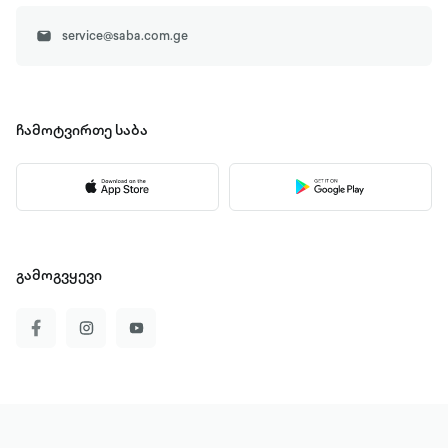
service@saba.com.ge
ჩამოტვირთე
საბა
გამოგვყევი