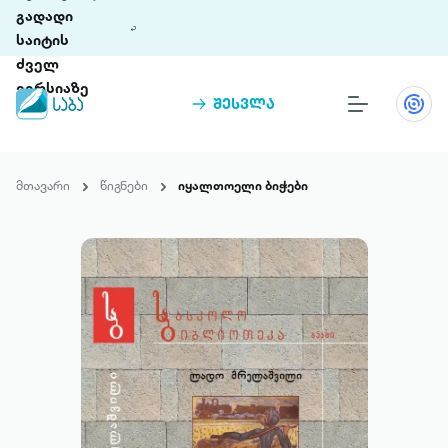
გადადი
საიტის
ძველ
ვერსიაზე
შესვლა
წიგნები
თინეთი
მთავარი
წიგნები
იყალთოელი ბიჭები
თინეთი 9 ციფრულ პლატფორმასა და 5
პრემია „საბა“
მობილურ აპლიკაციას აერთიანებს.
ჩვენ შესახებ
პაკეტები