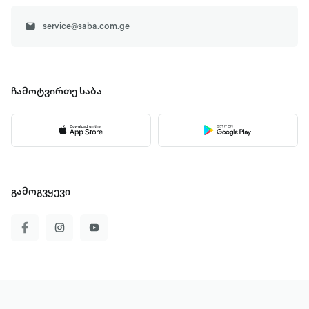
service@saba.com.ge
ჩამოტვირთე
საბა
გამოგვყევი