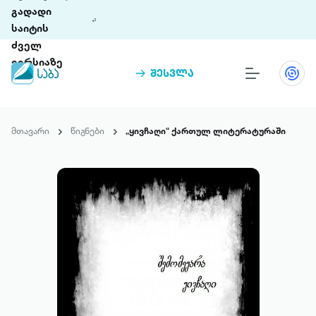
გადადი
საიტის
ძველ
ვერსიაზე
შესვლა
წიგნები
თინეთი
მთავარი
წიგნები
„ყივჩაღი“ ქართულ ლიტერატურაში
თინეთი 9 ციფრულ პლატფორმასა და 5
პრემია „საბა“
მობილურ აპლიკაციას აერთიანებს.
ჩვენ შესახებ
პაკეტები