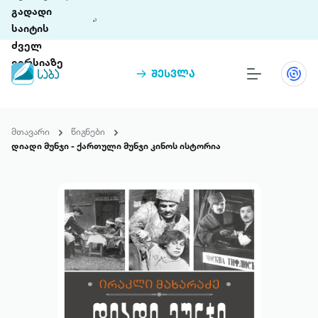
გადადი
საიტის
ძველ
ვერსიაზე
შესვლა
წიგნები
თინეთი
მთავარი
წიგნები
თინეთი 9 ციფრულ პლატფორმასა და 5
დიადი მუნჯი - ქართული მუნჯი კინოს ისტორია
პრემია „საბა“
მობილურ აპლიკაციას აერთიანებს.
ჩვენ შესახებ
პაკეტები