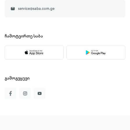
service@saba.com.ge
ჩამოტვირთე
საბა
გამოგვყევი