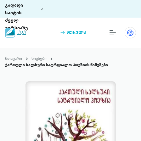
გადადი
საიტის
ძველ
ვერსიაზე
შესვლა
წიგნები
თინეთი
მთავარი
წიგნები
თინეთი 9 ციფრულ პლატფორმასა და 5
ქართული ხალხური სატრფიალო პოეზიის ნიმუშები
პრემია „საბა“
მობილურ აპლიკაციას აერთიანებს.
ჩვენ შესახებ
პაკეტები