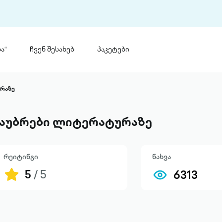
ა“
ჩვენ შესახებ
პაკეტები
თინ
 პრემია „საბა“
რაზე
თინეთ
მობილ
ტორია
აუბრები ლიტერატურაზე
ანაცხადი
რეიტინგი
ნახვა
5
/ 5
6313