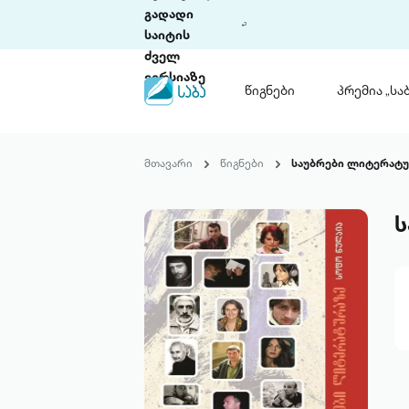
გადადი
საიტის
ძველ
ვერსიაზე
წიგნები
პრემია „საბ
წიგნები
ლიტერატურული
მთავარი
წიგნები
საუბრები ლიტერატუ
პრემია „საბა“
კონკურსის ის
წესდება
ს
საკონკურსო გ
ჩვენ შესახებ
პაკეტები