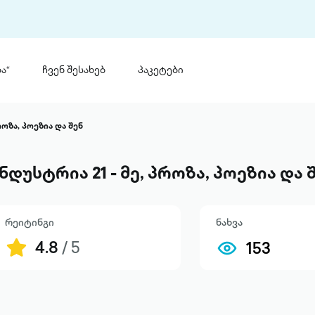
ა“
ჩვენ შესახებ
პაკეტები
თინ
 პრემია „საბა“
როზა, პოეზია და შენ
თინეთ
მობილ
ტორია
ნდუსტრია 21 - მე, პროზა, პოეზია და 
ანაცხადი
რეიტინგი
ნახვა
4.8
/ 5
153