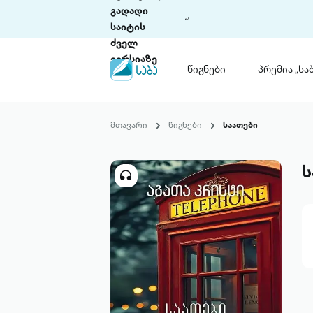
გადადი
საიტის
ძველ
ვერსიაზე
წიგნები
პრემია „საბ
წიგნები
ლიტერატურული
მთავარი
წიგნები
საათები
პრემია „საბა“
კონკურსის ის
წესდება
ს
საკონკურსო გ
ჩვენ შესახებ
პაკეტები