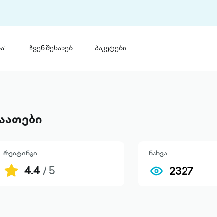
ა“
ჩვენ შესახებ
პაკეტები
თინ
 პრემია „საბა“
თინეთ
მობილ
ტორია
აათები
ანაცხადი
რეიტინგი
ნახვა
4.4
/ 5
2327