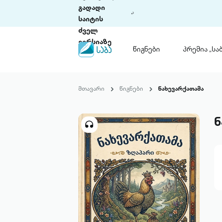
გადადი
საიტის
ძველ
ვერსიაზე
წიგნები
პრემია „საბ
წიგნები
ლიტერატურული
მთავარი
წიგნები
ნახევარქათამა
პრემია „საბა“
კონკურსის ის
წესდება
ნ
საკონკურსო გ
ჩვენ შესახებ
პაკეტები