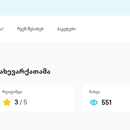
ა“
ჩვენ შესახებ
პაკეტები
თინ
 პრემია „საბა“
თინეთ
მობილ
ტორია
ახევარქათამა
ანაცხადი
რეიტინგი
ნახვა
3
/ 5
551