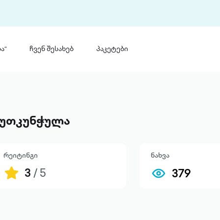
ა“
ჩვენ შესახებ
პაკეტები
თინ
 პრემია „საბა“
თინეთ
მობილ
ტორია
უთკუნჭულა
ანაცხადი
რეიტინგი
ნახვა
3
/ 5
379