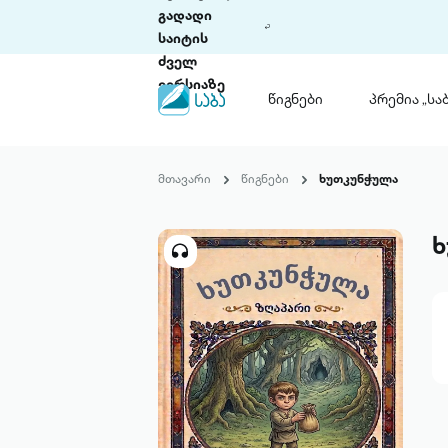
გადადი
საიტის
ძველ
ვერსიაზე
წიგნები
პრემია „საბ
წიგნები
ლიტერატურული
მთავარი
წიგნები
ხუთკუნჭულა
პრემია „საბა“
კონკურსის ის
წესდება
ხ
საკონკურსო გ
ჩვენ შესახებ
პაკეტები