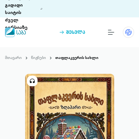
გადადი
საიტის
ძველ
ვერსიაზე
შესვლა
წიგნები
თინეთი
მთავარი
წიგნები
თაფლაკვერის სახლი
თინეთი 9 ციფრულ პლატფორმასა და 5
პრემია „საბა“
მობილურ აპლიკაციას აერთიანებს.
ჩვენ შესახებ
პაკეტები