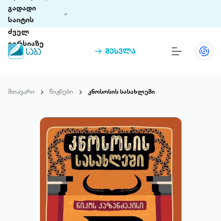
გადადი
საიტის
ძველ
ვერსიაზე
შესვლა
წიგნები
თინეთი
მთავარი
წიგნები
კნოსოსის სასახლეში
თინეთი 9 ციფრულ პლატფორმასა და 5
პრემია „საბა“
მობილურ აპლიკაციას აერთიანებს.
ჩვენ შესახებ
პაკეტები