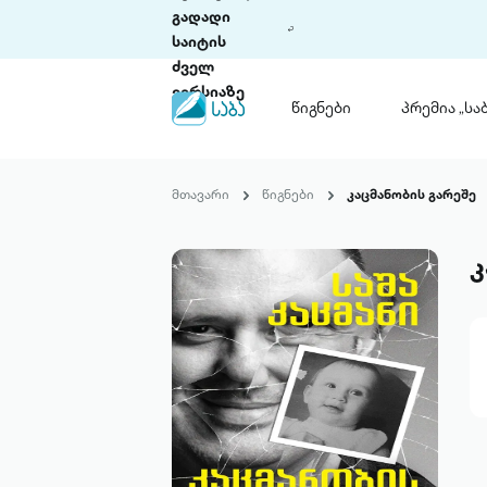
გადადი
საიტის
ძველ
ვერსიაზე
წიგნები
პრემია „საბ
წიგნები
ლიტერატურული
მთავარი
წიგნები
კაცმანობის გარეშე
პრემია „საბა“
კონკურსის ის
წესდება
კ
საკონკურსო გ
ჩვენ შესახებ
პაკეტები