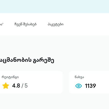
ა“
ჩვენ შესახებ
პაკეტები
თინ
 პრემია „საბა“
თინეთ
მობილ
ტორია
აცმანობის გარეშე
ანაცხადი
რეიტინგი
ნახვა
4.8
/ 5
1139