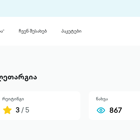
ა“
ჩვენ შესახებ
პაკეტები
თინ
 პრემია „საბა“
თინეთ
მობილ
ტორია
ლეთარგია
ანაცხადი
რეიტინგი
ნახვა
3
/ 5
867