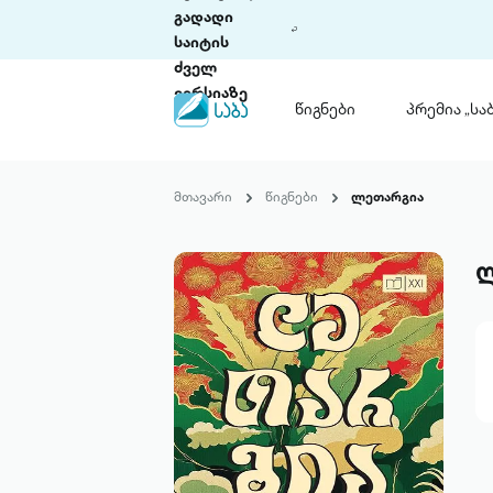
გადადი
საიტის
ძველ
ვერსიაზე
წიგნები
პრემია „საბ
წიგნები
ლიტერატურული
მთავარი
წიგნები
ლეთარგია
პრემია „საბა“
კონკურსის ის
წესდება
საკონკურსო გ
ჩვენ შესახებ
პაკეტები