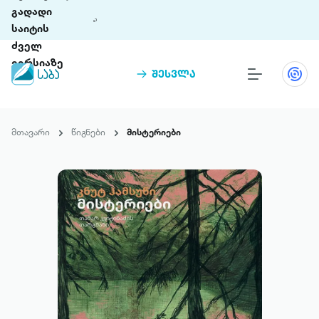
გადადი
საიტის
ძველ
ვერსიაზე
შესვლა
წიგნები
თინეთი
მთავარი
წიგნები
მისტერიები
თინეთი 9 ციფრულ პლატფორმასა და 5
პრემია „საბა“
მობილურ აპლიკაციას აერთიანებს.
ჩვენ შესახებ
პაკეტები