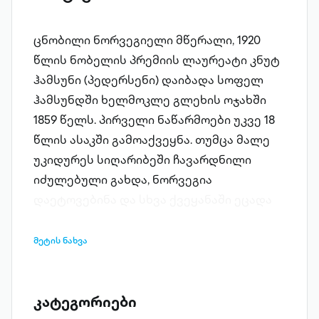
ცნობილი ნორვეგიელი მწერალი, 1920
წლის ნობელის პრემიის ლაურეატი კნუტ
ჰამსუნი (პედერსენი) დაიბადა სოფელ
ჰამსუნდში ხელმოკლე გლეხის ოჯახში
1859 წელს. პირველი ნაწარმოები უკვე 18
წლის ასაკში გამოაქვეყნა. თუმცა მალე
უკიდურეს სიღარიბეში ჩავარდნილი
იძულებული გახდა, ნორვეგია
დაეტოვებინა და სხვა ქვეყანაში ეცადა
ბედი. ჰამსუნმა ორჯერ იმოგზაურა
ამერიკაში და იქ რამდენიმე წელს დარჩა
მეტის ნახვა
კიდეც საცხოვრებლად. შემდეგ ეწვია
ფინეთს, რუსეთს, ირანს, თურქეთს და
ბოლოს 1899 წელს საქართველოსაც,
კატეგორიები