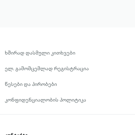
თავს. ესაა რომანი ადამიანის შინაგან
კონფლიქტებზე და მის ადგილზე
გარესამყაროში, რომლის მთავარი
პერსონაჟი – არაორდინალური,
გაორებული და მარტოსული ნაგელი
სიყვარულის მუდმივი, დაუსრულებელი
მისტერიითაა შეპყრობილი.
ხშირად დასმული კითხვები
ელ. გამომცემლად რეგისტრაცია
წესები და პირობები
კონფიდენციალობის პოლიტიკა