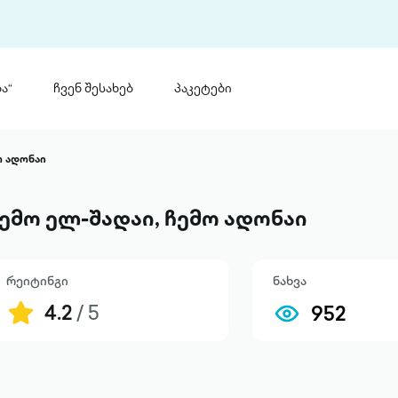
ა“
ჩვენ შესახებ
პაკეტები
თინ
 პრემია „საბა“
ო ადონაი
თინეთ
მობილ
ტორია
ემო ელ-შადაი, ჩემო ადონაი
ანაცხადი
რეიტინგი
ნახვა
4.2
/ 5
952