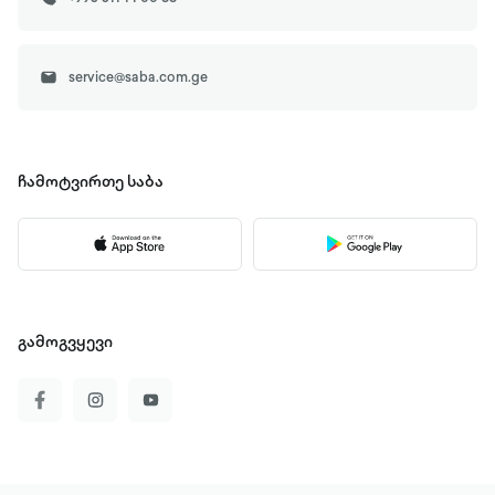
service@saba.com.ge
ჩამოტვირთე
საბა
გამოგვყევი