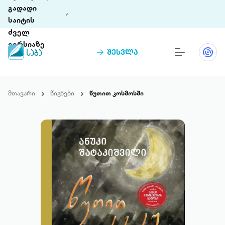
გადადი
საიტის
ძველ
ვერსიაზე
შესვლა
წიგნები
თინეთი
მთავარი
წიგნები
წუთით კოსმოსში
თინეთი 9 ციფრულ პლატფორმასა და 5
პრემია „საბა“
მობილურ აპლიკაციას აერთიანებს.
ჩვენ შესახებ
პაკეტები