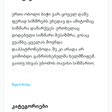
ერთი ობოლი ბიჭი ვარ, ყოველ ღამე
ფერად სიზმრებს ვხედავ და ამიტომაც
სიზმარა დამარქვეს. ერთხელაც
დიდებული სიზმარი მესიზმრა, ვისაც
ვუამბე, ყველას მოუნდა
დაჰპატრონებოდა, მე კი არადა არ
ვთმობდი. განრისხებულმა ხელმწიფემ,
ვაითუ სხვას უბოძოს თავისი სიზმარიო,
დამატყვევა, მაგრამ მართალ კაცს
ღმერთი არ გაწირავს და მეც ამიხდა ჩემი
სიზმარი. ახლა ერთ მხარეს მზე მიზის,
მეტის ნახვა
მეორე მხარეს – მთვარე,
შუქურვარსკვლავი კი ხელ-პირს
მაბანინებს. გაგიკვირდა? ჰოდა, ამ ჭრელ
კატეგორიები