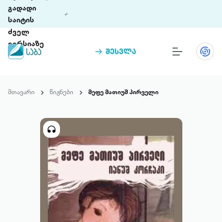
გადადი
საიტის
ძველ
ვერსიაზე
შესვლა
წიგნები
თინეთი
მთავარი
წიგნები
მეფე მათიუშ პირველი
თინეთი 9 ციფრულ პლატფორმასა და 5
პრემია „საბა“
მობილურ აპლიკაციას აერთიანებს.
ჩვენ შესახებ
პაკეტები