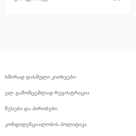
შთააგონებს ადამიანს, ავლენს
წარსულისა თუ მიმდინარე მოვლენების
ბუნებას, მათ შორის კავშირს და ცოცხალი
და ხატოვანი ენით გადმოსცემს უდიდეს
სიბრძნეს.
ხშირად დასმული კითხვები
ელ. გამომცემლად რეგისტრაცია
წესები და პირობები
კონფიდენციალობის პოლიტიკა